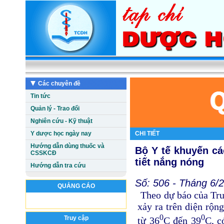
Các chuyên đề
Tin tức
Quản lý - Trao đổi
Nghiên cứu - Kỹ thuật
Y dược học ngày nay
CHI TIẾT
Hướng dẫn dùng thuốc và
Bộ Y tế khuyến cá
CSSKCĐ
tiết nắng nóng
Hướng dẫn tra cứu
Số: 506 - Tháng 6/2
QUẢNG CÁO
Theo dự báo của Tru
xảy ra trên diện rộn
0
0
Truy cập
từ 36
C đến 39
C, c